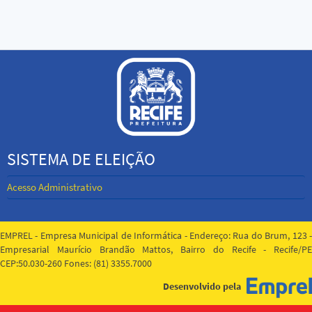
SISTEMA DE ELEIÇÃO
Acesso Administrativo
EMPREL - Empresa Municipal de Informática - Endereço: Rua do Brum, 123 -
Empresarial Maurício Brandão Mattos, Bairro do Recife - Recife/PE
CEP:50.030-260 Fones: (81) 3355.7000
Desenvolvido pela